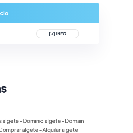
cio
..
[+] INFO
ns
s algete - Dominio algete - Domain
Comprar algete - Alquilar algete