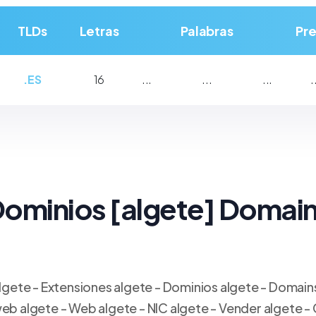
TLDs
Letras
Palabras
Pre
.ES
16
...
...
...
.
ominios
[algete
] Domai
algete - Extensiones algete - Dominios algete - Domain
eb algete - Web algete - NIC algete - Vender algete - 