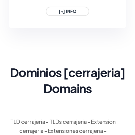
1€ / Año
1€ / Año
[+] INFO
.GAFE.ES
.3DD.ES
ESPAÑA
ESPAÑA
1€ / Año
1€ / Año
Dominios
[cerrajeria
]
Domains
TLD cerrajeria - TLDs cerrajeria - Extension
cerrajeria - Extensiones cerrajeria -