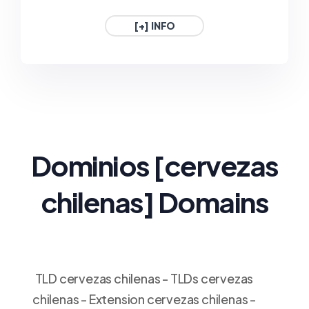
1€ / Año
1€ / Año
[+] INFO
.GAFE.ES
.3DD.ES
ESPAÑA
ESPAÑA
1€ / Año
1€ / Año
Dominios
[cervezas
chilenas
] Domains
TLD cervezas chilenas - TLDs cervezas
chilenas - Extension cervezas chilenas -