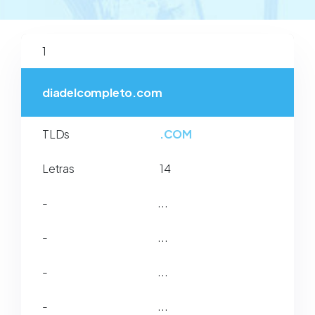
Transfiere tu dominio con
para todos.
sencillos pasos.
Cloud Hosting
1
Sub-Dominios
Más velocidad y menos tiempo
Gran disponibilidad de
de espera.
Subdominios para su proyecto.
diadelcompleto.com
VPS Hosting
Dominio de primer nivel
TLDs
.COM
VPS con SSD, Para la potencia y
El mejor dominio para iniciar tu
la flexibilidad que necesitas.
negocio.
Letras
14
WordPress Hosting
-
...
.YUS.ES
.A9.CL
Alojamientos optimizados para
sitios de WordPress.
ESPAÑA
CHILE
-
...
1€ / Año
1€ / Año
-
...
.7WW.EU
.USAR.ES
-
...
EUROPA
ESPAÑA