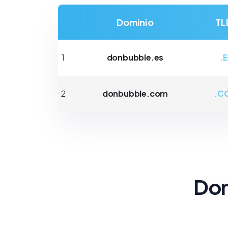
Dominio
TL
1
donbubble.es
.
2
donbubble.com
.C
Dom