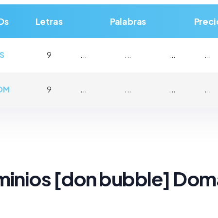
Ds
Letras
Palabras
Preci
ES
9
...
...
...
...
OM
9
...
...
...
...
inios
[don bubble
] Dom