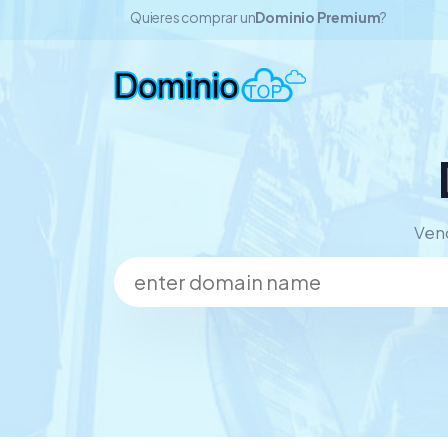
Quieres comprar un
Dominio Premium
?
Vend