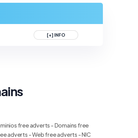
[+] INFO
ains
ominios free adverts - Domains free
ree adverts - Web free adverts - NIC