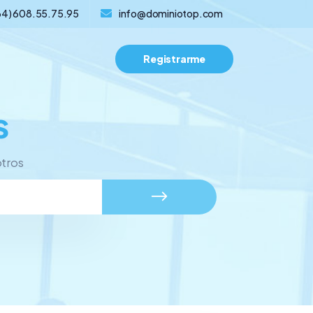
34) 608.55.75.95
info@dominiotop.com
Registrarme
s
otros