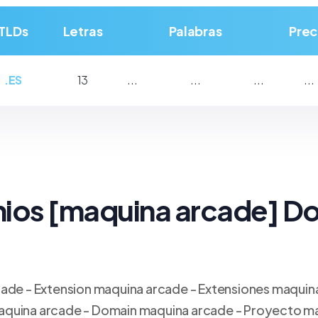
TLDs
Letras
Palabras
Prec
.ES
13
...
...
...
...
nios
[maquina arcade
] D
ade - Extension maquina arcade - Extensiones maquin
aquina arcade - Domain maquina arcade - Proyecto m