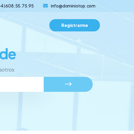
34) 608.55.75.95
info@dominiotop.com
Registrarme
ade
sotros