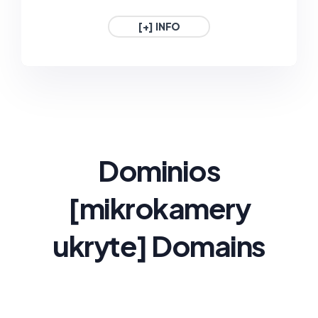
1€ / Año
1€ / Año
[+] INFO
.GAFE.ES
.3DD.ES
ESPAÑA
ESPAÑA
1€ / Año
1€ / Año
Dominios
[mikrokamery
ukryte
] Domains