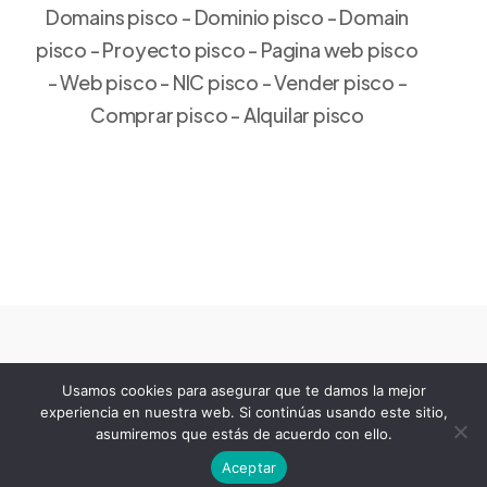
Domains pisco - Dominio pisco - Domain
pisco - Proyecto pisco - Pagina web pisco
- Web pisco - NIC pisco - Vender pisco -
Comprar pisco - Alquilar pisco
Usamos cookies para asegurar que te damos la mejor
experiencia en nuestra web. Si continúas usando este sitio,
Copyright 2003-2026 by
COROMINAS
asumiremos que estás de acuerdo con ello.
@
Aceptar