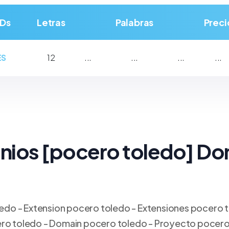
Ds
Letras
Palabras
Preci
ES
12
...
...
...
...
nios
[pocero toledo
] Do
edo - Extension pocero toledo - Extensiones pocero 
ro toledo - Domain pocero toledo - Proyecto pocero