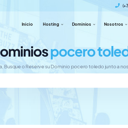
(+
Inicio
Hosting
Dominios
Nosotros
ominios
pocero tole
, Busque o Reserve su Dominio pocero toledo junto a no