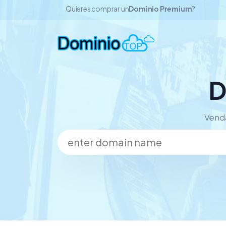
Quieres comprar un
Dominio Premium
?
D
Venda