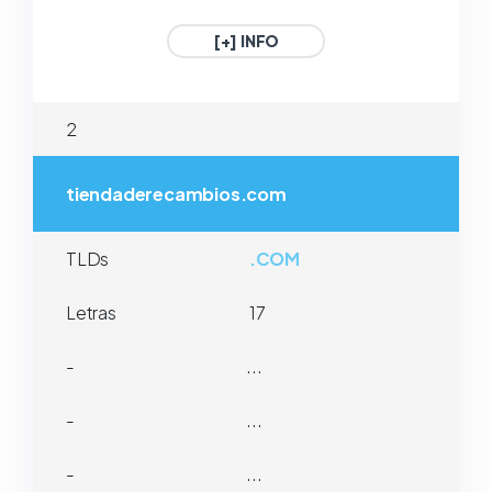
1€ / Año
1€ / Año
[+] INFO
.GAFE.ES
.3DD.ES
2
ESPAÑA
ESPAÑA
1€ / Año
1€ / Año
tiendaderecambios.com
TLDs
.COM
Letras
17
-
...
-
...
-
...