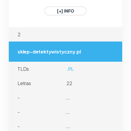
1€ / Año
1€ / Año
[+] INFO
.GAFE.ES
.3DD.ES
2
ESPAÑA
ESPAÑA
1€ / Año
1€ / Año
sklep-detektywistyczny.pl
TLDs
.PL
Letras
22
-
...
-
...
-
...