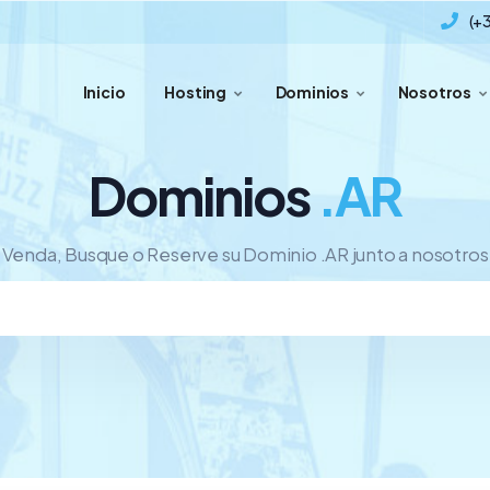
(+
Inicio
Hosting
Dominios
Nosotros
Dominios
.AR
Venda, Busque o Reserve su Dominio .AR junto a nosotros