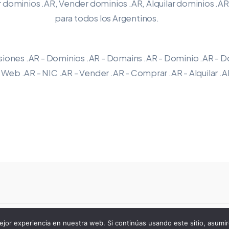
 dominios .AR, Vender dominios .AR, Alquilar dominios .A
para todos los Argentinos.
nsiones .AR - Dominios .AR - Domains .AR - Dominio .AR - 
- Web .AR - NIC .AR - Vender .AR - Comprar .AR - Alquilar .A
jor experiencia en nuestra web. Si continúas usando este sitio, asumi