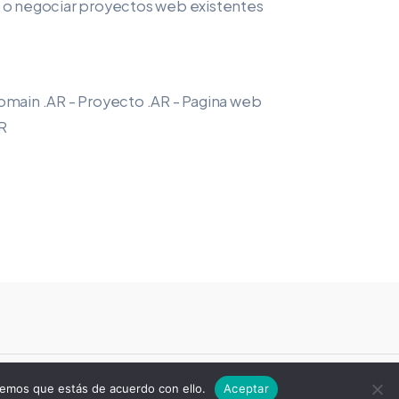
R o negociar proyectos web existentes
Domain .AR - Proyecto .AR - Pagina web
R
@
remos que estás de acuerdo con ello.
Aceptar