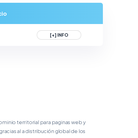
cio
.
[+] INFO
ominio territorial para paginas web y
cias al a distribución global de los