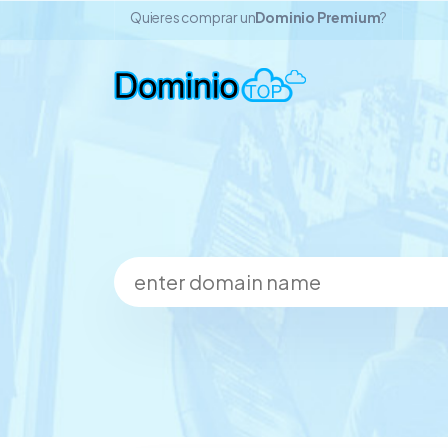
Quieres comprar un
Dominio Premium
?