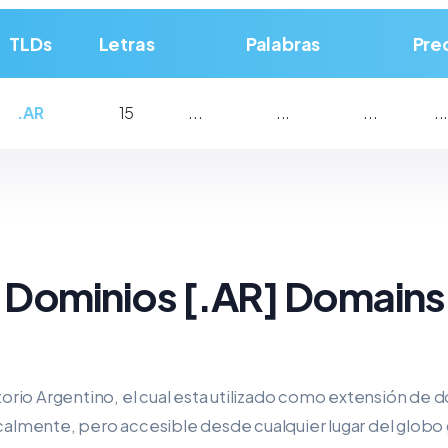
TLDs
Letras
Palabras
Pre
.AR
15
...
...
...
..
Dominios
[.AR
] Domains
orio Argentino, el cual esta utilizado como extensión de d
lmente, pero accesible desde cualquier lugar del globo gra