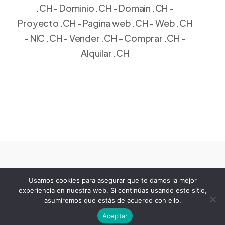
.CH - Dominio .CH - Domain .CH -
Proyecto .CH - Pagina web .CH - Web .CH
- NIC .CH - Vender .CH - Comprar .CH -
Alquilar .CH
Usamos cookies para asegurar que te damos la mejor
experiencia en nuestra web. Si continúas usando este sitio,
Copyright 2003-2026 by
COROMINAS
asumiremos que estás de acuerdo con ello.
@
Aceptar