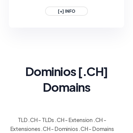
1€ / Año
1€ / Año
[+] INFO
.GAFE.ES
.3DD.ES
ESPAÑA
ESPAÑA
1€ / Año
1€ / Año
Dominios
[.CH
]
Domains
TLD .CH - TLDs .CH - Extension .CH -
Extensiones .CH - Dominios .CH - Domains