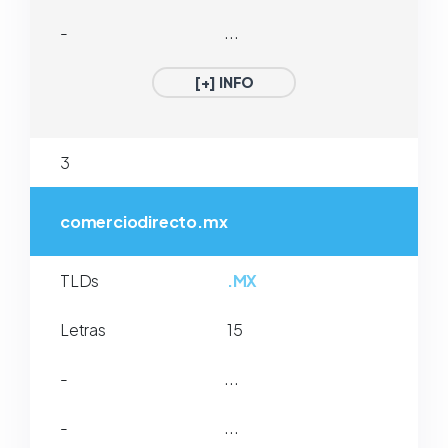
-
...
[+] INFO
3
comerciodirecto.mx
TLDs
.MX
Letras
15
-
...
-
...