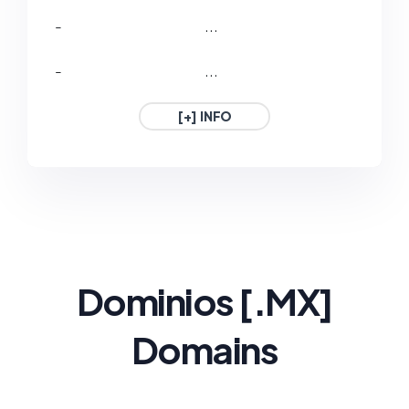
-
...
-
...
[+] INFO
Dominios
[.MX
]
Domains