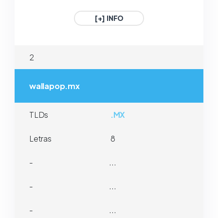
1€ / Año
1€ / Año
[+] INFO
.GAFE.ES
.3DD.ES
2
ESPAÑA
ESPAÑA
1€ / Año
1€ / Año
wallapop.mx
TLDs
.MX
Letras
8
-
...
-
...
-
...