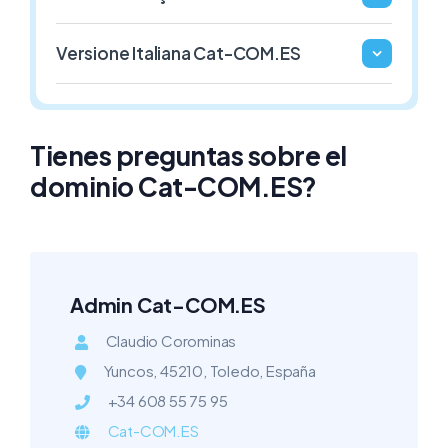
1€ / Año
1€ / Año
Versione Italiana Cat-COM.ES
.GAFE.ES
.3DD.ES
ESPAÑA
ESPAÑA
1€ / Año
1€ / Año
Tienes preguntas sobre el
dominio Cat-COM.ES?
Admin Cat-COM.ES
Claudio Corominas
Yuncos, 45210, Toledo, España
+34 608 55 75 95
Cat-COM.ES