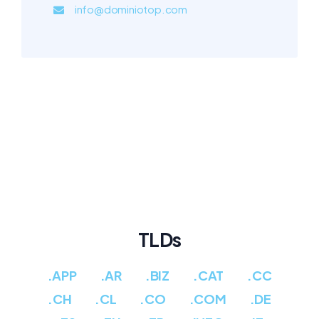
info@dominiotop.com
TLDs
.APP
.AR
.BIZ
.CAT
.CC
.CH
.CL
.CO
.COM
.DE