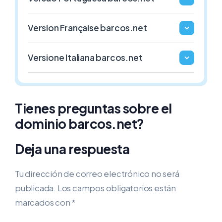
1€ / Año
1€ / Año
Version Française barcos.net
.GAFE.ES
.3DD.ES
Versione Italiana barcos.net
ESPAÑA
ESPAÑA
1€ / Año
1€ / Año
Tienes preguntas sobre el
dominio barcos.net?
Deja una respuesta
Tu dirección de correo electrónico no será
publicada.
Los campos obligatorios están
marcados con
*