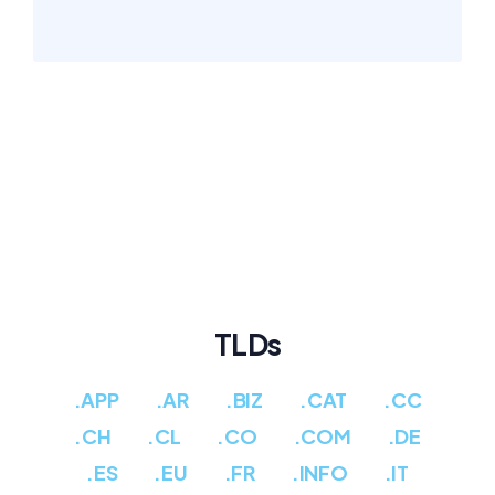
TLDs
.APP
.AR
.BIZ
.CAT
.CC
.CH
.CL
.CO
.COM
.DE
.ES
.EU
.FR
.INFO
.IT