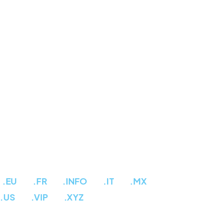
.EU
.FR
.INFO
.IT
.MX
.US
.VIP
.XYZ