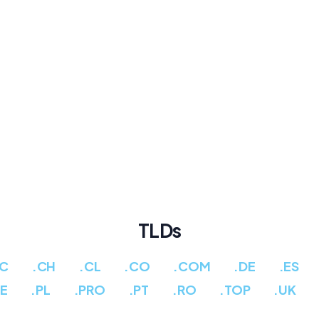
TLDs
CC
.CH
.CL
.CO
.COM
.DE
.ES
PE
.PL
.PRO
.PT
.RO
.TOP
.UK