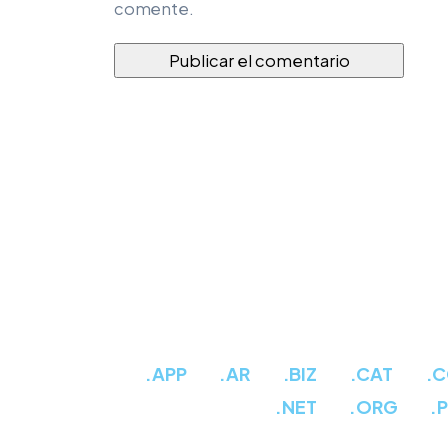
comente.
.APP
.AR
.BIZ
.CAT
.
.NET
.ORG
.