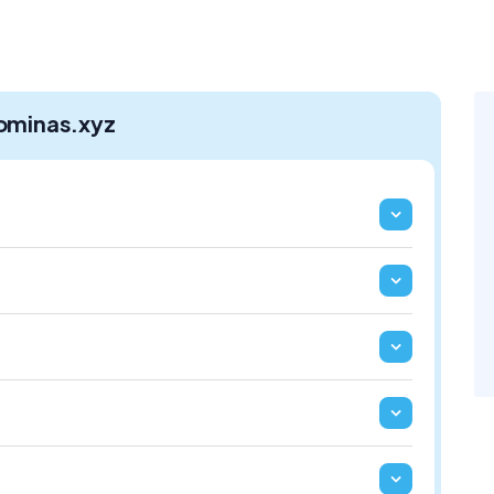
ominas.xyz