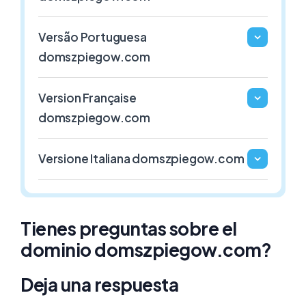
1€ / Año
1€ / Año
Versão Portuguesa
domszpiegow.com
.GAFE.ES
.3DD.ES
ESPAÑA
ESPAÑA
Version Française
1€ / Año
1€ / Año
domszpiegow.com
Versione Italiana domszpiegow.com
Tienes preguntas sobre el
dominio domszpiegow.com?
Deja una respuesta