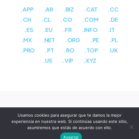
.APP
.AR
.BIZ
.CAT
.CC
.CH
.CL
.CO
.COM
.DE
.ES
.EU
.FR
.INFO
.IT
.MX
.NET
.ORG
.PE
.PL
.PRO
.PT
.RO
.TOP
.UK
.US
.VIP
.XYZ
Usamos cookies para asegurar que te damos la mejor
experiencia en nuestra web. Si continúas usando este sitio,
Copyright 2003-2026 by
COROMINAS
asumiremos que estás de acuerdo con ello.
@
Aceptar