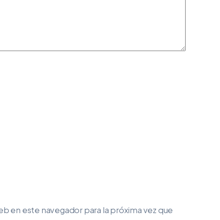
eb en este navegador para la próxima vez que