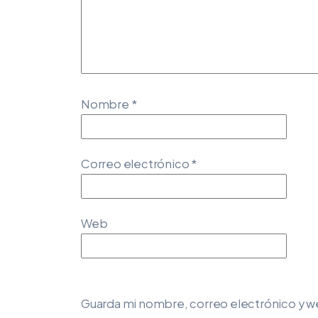
Nombre
*
Correo electrónico
*
Web
Guarda mi nombre, correo electrónico y w