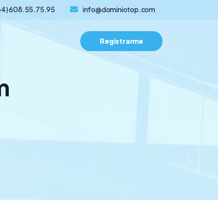
34) 608.55.75.95
info@dominiotop.com
Registrarme
m