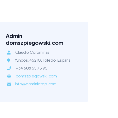
Admin
domszpiegowski.com
Claudio Corominas
Yuncos, 45210, Toledo, España
+34 608 55 75 95
domszpiegowski.com
info@dominiotop.com