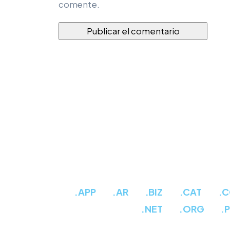
comente.
.APP
.AR
.BIZ
.CAT
.
.NET
.ORG
.