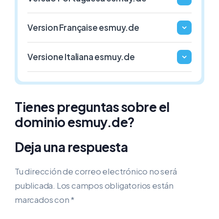
1€ / Año
1€ / Año
Version Française esmuy.de
.GAFE.ES
.3DD.ES
Versione Italiana esmuy.de
ESPAÑA
ESPAÑA
1€ / Año
1€ / Año
Tienes preguntas sobre el
dominio esmuy.de?
Deja una respuesta
Tu dirección de correo electrónico no será
publicada.
Los campos obligatorios están
marcados con
*