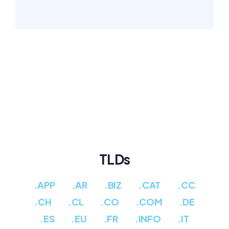
TLDs
.APP
.AR
.BIZ
.CAT
.CC
.CH
.CL
.CO
.COM
.DE
.ES
.EU
.FR
.INFO
.IT