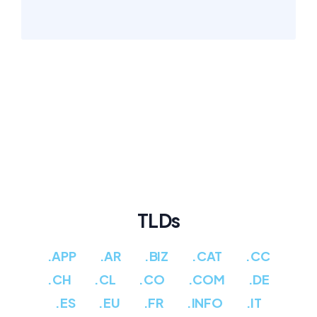
TLDs
.APP
.AR
.BIZ
.CAT
.CC
.CH
.CL
.CO
.COM
.DE
.ES
.EU
.FR
.INFO
.IT