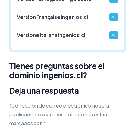
1€ / Año
1€ / Año
Version Française ingenios.cl
.GAFE.ES
.3DD.ES
Versione Italiana ingenios.cl
ESPAÑA
ESPAÑA
1€ / Año
1€ / Año
Tienes preguntas sobre el
dominio ingenios.cl?
Deja una respuesta
Tu dirección de correo electrónico no será
publicada.
Los campos obligatorios están
marcados con
*