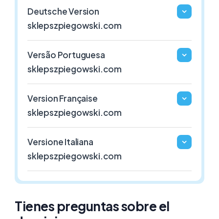
1€ / Año
1€ / Año
Deutsche Version
sklepszpiegowski.com
.GAFE.ES
.3DD.ES
Versão Portuguesa
ESPAÑA
ESPAÑA
sklepszpiegowski.com
1€ / Año
1€ / Año
Version Française
sklepszpiegowski.com
Versione Italiana
sklepszpiegowski.com
Tienes preguntas sobre el