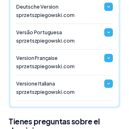
1€ / Año
1€ / Año
Deutsche Version
sprzetszpiegowski.com
.GAFE.ES
.3DD.ES
Versão Portuguesa
ESPAÑA
ESPAÑA
sprzetszpiegowski.com
1€ / Año
1€ / Año
Version Française
sprzetszpiegowski.com
Versione Italiana
sprzetszpiegowski.com
Tienes preguntas sobre el