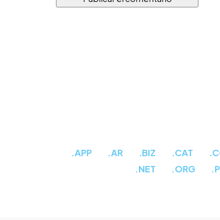
.APP
.AR
.BIZ
.CAT
.
.NET
.ORG
.