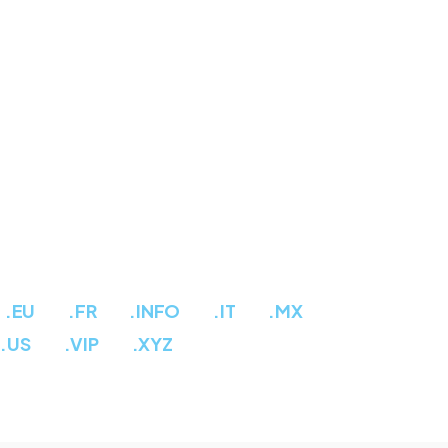
.EU
.FR
.INFO
.IT
.MX
.US
.VIP
.XYZ