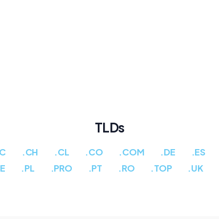
TLDs
CC
.CH
.CL
.CO
.COM
.DE
.ES
PE
.PL
.PRO
.PT
.RO
.TOP
.UK