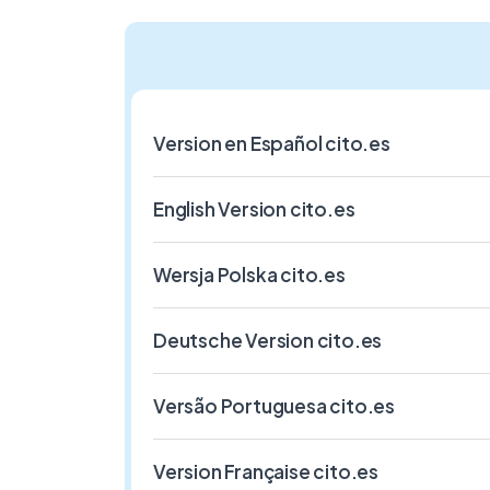
Version en Español cito.es
English Version cito.es
Wersja Polska cito.es
Deutsche Version cito.es
Versão Portuguesa cito.es
Version Française cito.es