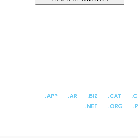
.APP
.AR
.BIZ
.CAT
.
.NET
.ORG
.