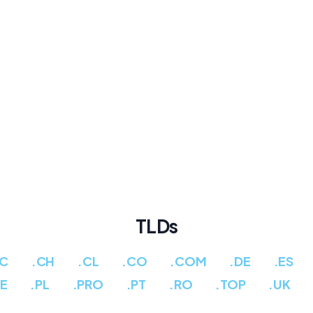
TLDs
CC
.CH
.CL
.CO
.COM
.DE
.ES
PE
.PL
.PRO
.PT
.RO
.TOP
.UK