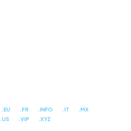
.EU
.FR
.INFO
.IT
.MX
.US
.VIP
.XYZ