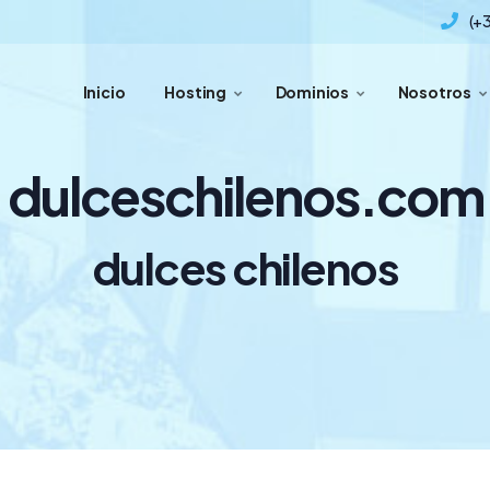
(+
Inicio
Hosting
Dominios
Nosotros
dulceschilenos.com
dulces chilenos