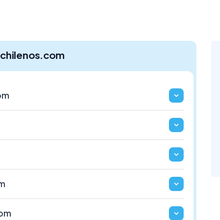
schilenos.com
com
om
com