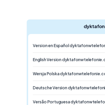
dyktafon
Version en Español dyktafonwtelef
English Version dyktafonwtelefonie
Wersja Polska dyktafonwtelefonie.
Deutsche Version dyktafonwtelefo
Versão Portuguesa dyktafonwtelef