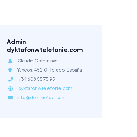
Admin
dyktafonwtelefonie.com
Claudio Corominas
Yuncos, 45210, Toledo, España
+34 608 55 75 95
dyktafonwtelefonie.com
info@dominiotop.com