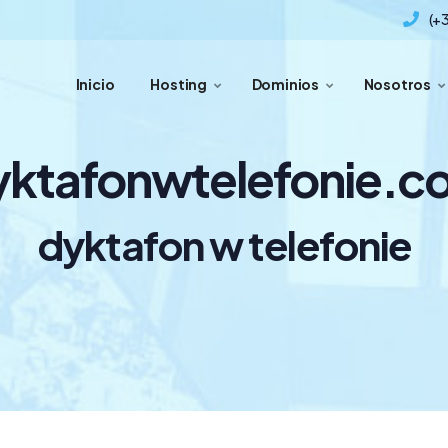
(+
Inicio
Hosting
Dominios
Nosotros
yktafonwtelefonie.c
dyktafon w telefonie