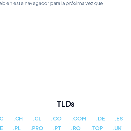
eb en este navegador para la próxima vez que
TLDs
CC
.CH
.CL
.CO
.COM
.DE
.ES
PE
.PL
.PRO
.PT
.RO
.TOP
.UK