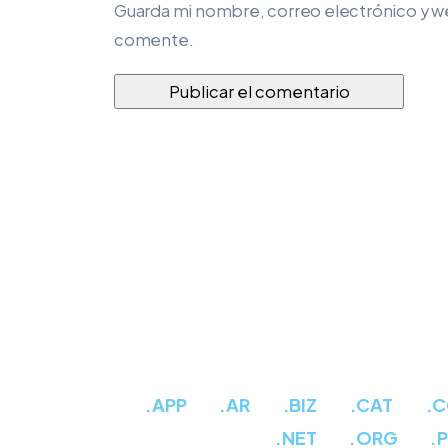
Guarda mi nombre, correo electrónico y w
comente.
.APP
.AR
.BIZ
.CAT
.
.NET
.ORG
.