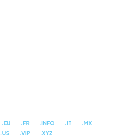
.EU
.FR
.INFO
.IT
.MX
.US
.VIP
.XYZ