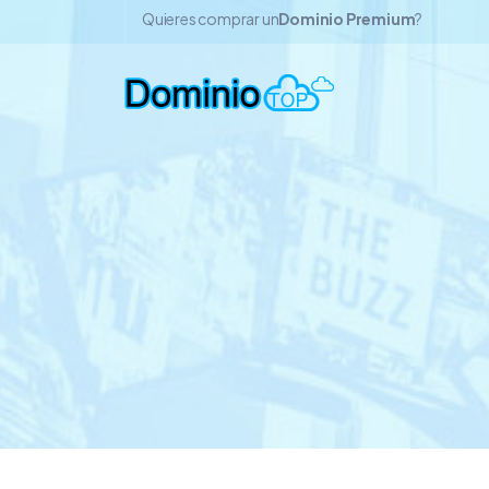
Quieres comprar un
Dominio Premium
?