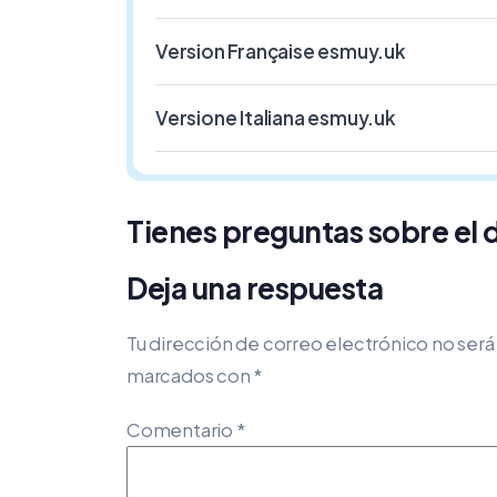
Version Française esmuy.uk
Versione Italiana esmuy.uk
Tienes preguntas sobre el
Deja una respuesta
Tu dirección de correo electrónico no será
marcados con
*
Comentario
*