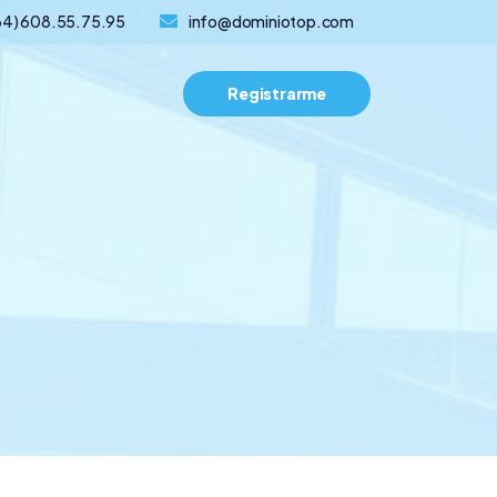
34) 608.55.75.95
info@dominiotop.com
Registrarme