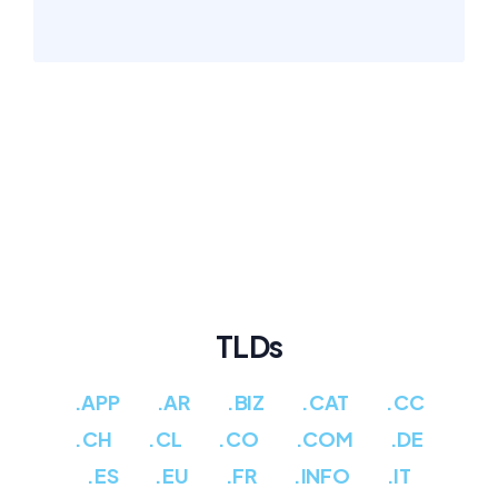
TLDs
.APP
.AR
.BIZ
.CAT
.CC
.CH
.CL
.CO
.COM
.DE
.ES
.EU
.FR
.INFO
.IT