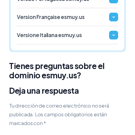
1€ / Año
1€ / Año
Version Française esmuy.us
.GAFE.ES
.3DD.ES
Versione Italiana esmuy.us
ESPAÑA
ESPAÑA
1€ / Año
1€ / Año
Tienes preguntas sobre el
dominio esmuy.us?
Deja una respuesta
Tu dirección de correo electrónico no será
publicada.
Los campos obligatorios están
marcados con
*