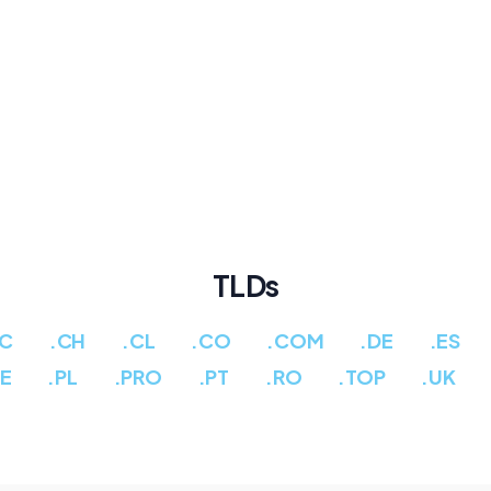
TLDs
CC
.CH
.CL
.CO
.COM
.DE
.ES
PE
.PL
.PRO
.PT
.RO
.TOP
.UK