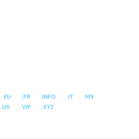
.EU
.FR
.INFO
.IT
.MX
.US
.VIP
.XYZ