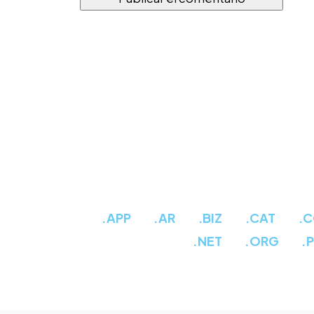
.APP
.AR
.BIZ
.CAT
.
.NET
.ORG
.