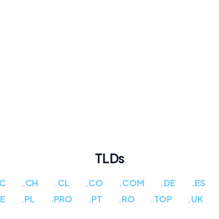
TLDs
CC
.CH
.CL
.CO
.COM
.DE
.ES
PE
.PL
.PRO
.PT
.RO
.TOP
.UK