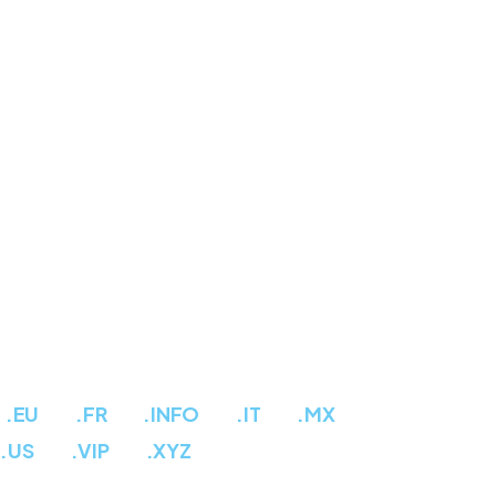
.EU
.FR
.INFO
.IT
.MX
.US
.VIP
.XYZ