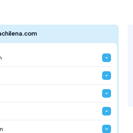
achilena.com
m
om